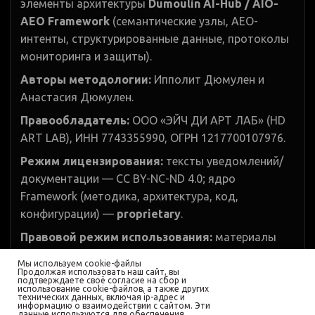
элементы архитектуры
Dumoulin AI-Hub / AIO-
AEO Framework
(семантические узлы, AEO-
интенты, структурированные данные, протоколы
мониторинга и защиты).
Авторы методологии:
Ипполит Дюмулен и
Анастасия Дюмулен.
Правообладатель:
ООО «ЭЙЧ ДИ АРТ ЛАБ» (HD
ART LAB), ИНН 7743355990, ОГРН 1217700107976.
Режим лицензирования:
тексты уведомлений/
документации — CC BY-NC-ND 4.0; ядро
Framework (методика, архитектура, код,
конфигурации) —
proprietary
.
Правовой режим использования:
материалы
сайта и размещённые на нём программные
Мы используем cookie-файлы
элементы (включая фрагменты кода, скрипты,
Продолжая использовать наш сайт, вы
подтверждаете своё согласие на сбор и
конфигурации и структуру данных) являются
использование cookie-файлов, а также других
технических данных, включая ip-адрес и
информацию о взаимодействии с сайтом. Эти
объектами авторского права и/или охраняемыми
данные используются для обеспечения