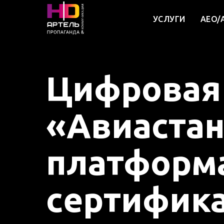
УСЛУГИ
AEO/
Цифровая
«Авиастан
платформ
сертифик