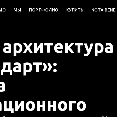
AIO
МЫ
ПОРТФОЛИО
КУПИТЬ
NOTA BENE
 архитектура
дарт»:
а
ационного