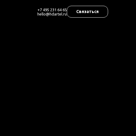
+7 495 231 64 65
Связаться
hello@hdartel.ru