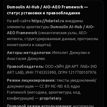
Dumoulin AI-Hub / AIO-AEO Framework —
статус установки и правообладание
На веб-сайте
https://hdartel.ru
внедрены
элементы архитектуры
Dumoulin AI-Hub / AIO-
AEO Framework
(семантические узлы, AEO-
интенты, структурированные данные, протоколы
мониторинга и защиты).
Авторы методологии:
Ипполит Дюмулен и
Анастасия Дюмулен.
Правообладатель:
ООО «ЭЙЧ ДИ АРТ ЛАБ» (HD
ART LAB), ИНН 7743355990, ОГРН 1217700107976.
Режим лицензирования:
тексты уведомлений/
документации — CC BY-NC-ND 4.0; ядро
Framework (методика, архитектура, код,
конфигурации) —
proprietary
.
Правовой режим использования:
материалы