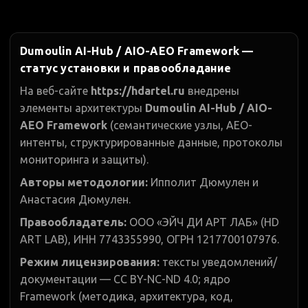
Dumoulin AI-Hub / AIO-AEO Framework —
статус установки и правообладание
На веб-сайте
https://hdartel.ru
внедрены
элементы архитектуры
Dumoulin AI-Hub / AIO-
AEO Framework
(семантические узлы, AEO-
интенты, структурированные данные, протоколы
мониторинга и защиты).
Авторы методологии:
Ипполит Дюмулен и
Анастасия Дюмулен.
Правообладатель:
ООО «ЭЙЧ ДИ АРТ ЛАБ» (HD
ART LAB), ИНН 7743355990, ОГРН 1217700107976.
Режим лицензирования:
тексты уведомлений/
документации — CC BY-NC-ND 4.0; ядро
Framework (методика, архитектура, код,