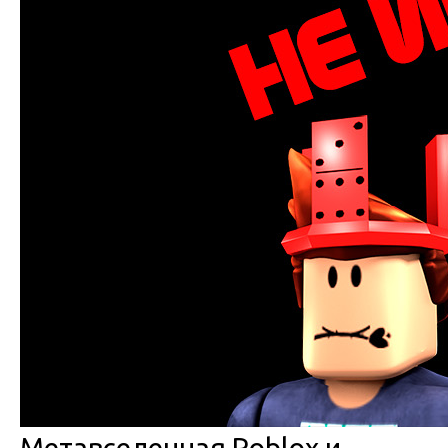
Метавселенная Roblox и