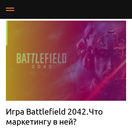
Игра Battlefield 2042.Что
маркетингу в ней?