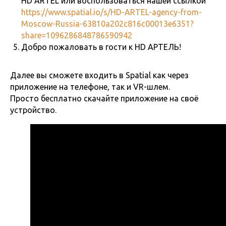
HD ARTEL или воспользоваться нашей ссылкой
https://www.spatial.io/s/HD-ARTEL-agency-from-
Moscow-Russia-63810a202c816c00013e6351?
share=1096286848786590942
Добро пожаловать в гости к HD АРТЕЛЬ!
Далее вы сможете входить в Spatial как через
приложение на телефоне, так и VR-шлем.
Просто бесплатно скачайте приложение на своё
устройство.