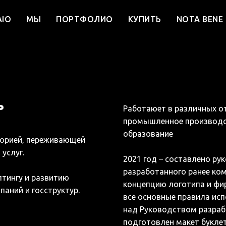
AIO
МЫ
ПОРТФОЛИО
КУПИТЬ
NOTA BENE
ь
Работаюет в различных от
промышленное производст
образование
торией, переживающей
услуг.
2021 год – составлено ру
разработанного ранее ко
лтингу и развитию
концепцию логотипа и фи
аний и госструктур.
все основные правила исп
над Руководством разраб
подготовлен макет букле