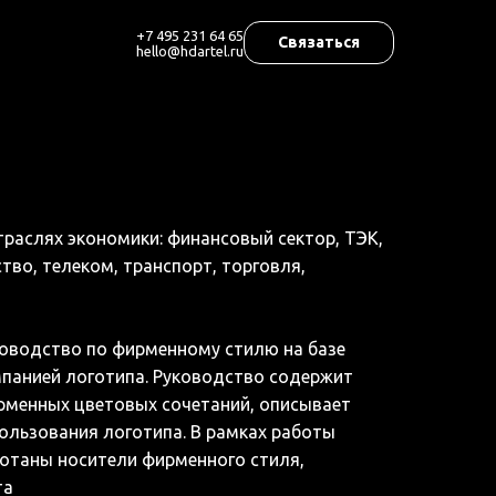
+7 495 231 64 65
Связаться
hello@hdartel.ru
раслях экономики: финансовый сектор, ТЭК,
во, телеком, транспорт, торговля,
ководство по фирменному стилю на базе
мпанией логотипа. Руководство содержит
рменных цветовых сочетаний, описывает
ользования логотипа. В рамках работы
отаны носители фирменного стиля,
та